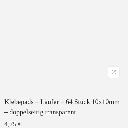
a
n
t
t
i
o
n
Klebepads – Läufer – 64 Stück 10x10mm
– doppelseitig transparent
4,75
€