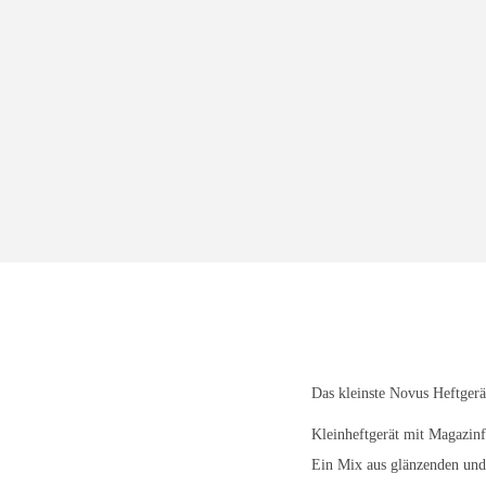
i
o
n
Das kleinste Novus Heftgerät
Kleinheftgerät mit Magazin
Ein Mix aus glänzenden und