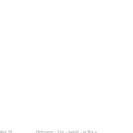
 Max 20
Heftzange – Uni – metall – in Rot o.