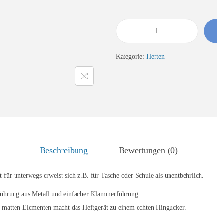
H
e
Kategorie:
Heften
f
t
g
e
r
ä
t
Beschreibung
Bewertungen (0)
-
N
 für unterwegs erweist sich z.B. für Tasche oder Schule als unentbehrlich.
o
führung aus Metall und einfacher Klammerführung.
v
 matten Elementen macht das Heftgerät zu einem echten Hingucker.
u