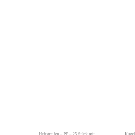
Heftstreifen – PP – 25 Stück mit
Kugel