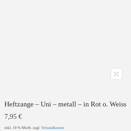
a
n
t
t
i
o
n
Heftzange – Uni – metall – in Rot o. Weiss
7,95
€
inkl. 19 % MwSt.
zzgl.
Versandkosten