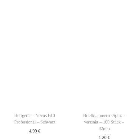
Heftgerät – Novus B10
Briefklammern -Spitz –
Professional – Schwarz
verzinkt – 100 Stück –
32mm
4,99
€
1,20
€