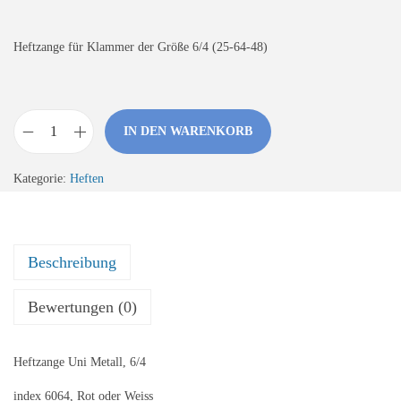
Heftzange für Klammer der Größe 6/4 (25-64-48)
IN DEN WARENKORB
H
e
Kategorie:
Heften
f
t
z
Beschreibung
a
n
Bewertungen (0)
g
e
Heftzange Uni Metall, 6/4
-
U
index 6064, Rot oder Weiss