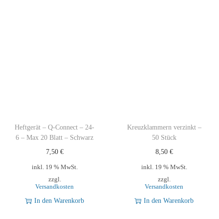
.
W
e
i
s
s
M
e
n
Heftgerät – Q-Connect – 24-
Kreuzklammern verzinkt –
g
6 – Max 20 Blatt – Schwarz
50 Stück
e
7,50
€
8,50
€
inkl. 19 % MwSt.
inkl. 19 % MwSt.
zzgl.
zzgl.
Versandkosten
Versandkosten
In den Warenkorb
In den Warenkorb