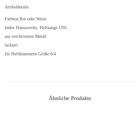
n
Artikeldetails:
i
Farbton Rot oder Weiss
-
Index Hansawerke, Heftzange UNI
m
aus verchromten Metall
e
lackiert
t
für Heftklammern Größe 6/4
a
l
l
-
i
Ähnliche Produkte
n
R
o
t
o